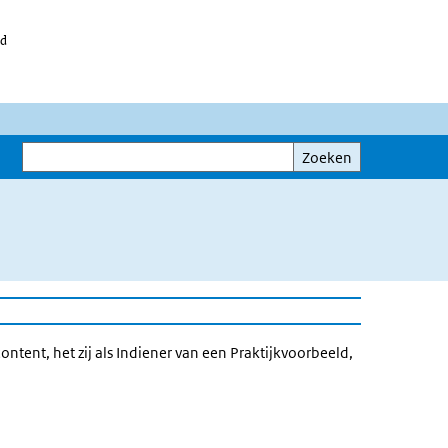
id
Zoeken
Zoeken
tent, het zij als Indiener van een Praktijkvoorbeeld,