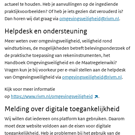
actueel te houden. Heb je aanvullingen op de ingediende
praktijkvoorbeelden? Of heb je iets gezien dat verouderd is?
Dan horen wij dat graag via
omgevingsveiligheid@rivm.nl
.
Helpdesk en ondersteuning
Meer weten over omgevingsveiligheid, veiligheid rond
windturbines, de mogelijkheden betreft belevingsonderzoek of
de praktische toepassing van rekeninstrumenten, het
Handboek Omgevingsveiligheid en de Maatregelenwiki?
Vragen kun je bij voorkeur per e-mail stellen aan de helpdesk
van Omgevingsveiligheid via
omgevingsveiligheid@rivm.nl
.
Kijk voor meer informatie
(externe link)
op
https://www.rivm.nl/omgevingsveiligheid
.
Melding over digitale toegankelijkheid
Wij willen dat iedereen ons platform kan gebruiken. Daarom
moet deze website voldoen aan de eisen voor digitale
toegankelijkheid. Heb je problemen bij het gebruik van de