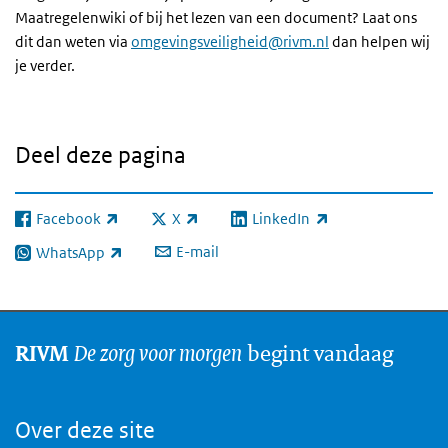
Maatregelenwiki of bij het lezen van een document? Laat ons
dit dan weten via
omgevingsveiligheid@rivm.nl
dan helpen wij
je verder.
Deel deze pagina
Facebook
X
LinkedIn
(externe link)
(externe link)
(externe link)
E-mail
WhatsApp
(externe link)
De zorg voor morgen
begint vandaag
RIVM
Over deze site