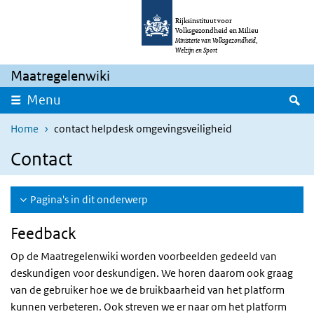
Overslaan en naar de inhoud gaan
Direct naar de hoofdnavigatie
Rijksinstituut voor
Volksgezondheid en Milieu
Ministerie van Volksgezondheid,
Welzijn en Sport
Maatregelenwiki
Z
Menu
Home
contact helpdesk omgevingsveiligheid
Contact
Pagina's in dit onderwerp
Feedback
Op de Maatregelenwiki worden voorbeelden gedeeld van
deskundigen voor deskundigen. We horen daarom ook graag
van de gebruiker hoe we de bruikbaarheid van het platform
kunnen verbeteren. Ook streven we er naar om het platform