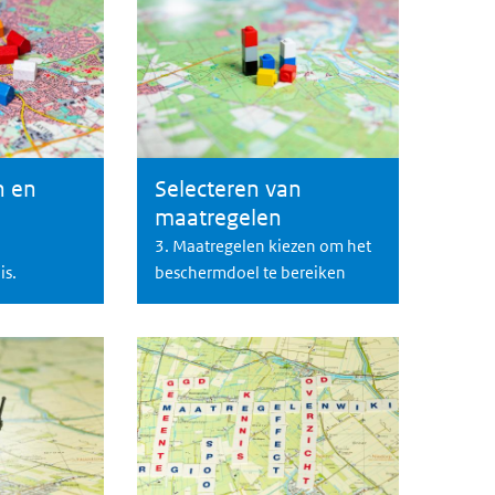
n en
Selecteren van
 en analyseren van de (bescherm)opgave
Selecteren en treffen van beschermende maat
maatregelen
3. Maatregelen kiezen om het
is.
beschermdoel te bereiken