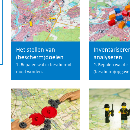
Het stellen van
Inventarisere
Het stellen van (bescherm)doelen
Het Inventariseren
(bescherm)doelen
analyseren
1. Bepalen wat er beschermd
2. Bepalen wat de
moet worden.
(bescherm)opgave 