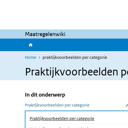
Overslaan en naar de inhoud gaan
Direct naar de hoofdnavigatie
Maatregelenwiki
Home
praktijkvoorbeelden per categorie
Praktijkvoorbeelden p
In dit onderwerp
Overslaan menu In dit onderwerp
Praktijkvoorbeelden per categorie
Submenu sluiten
(Actieve pagina)
Praktijkvoorbeelden per categorie