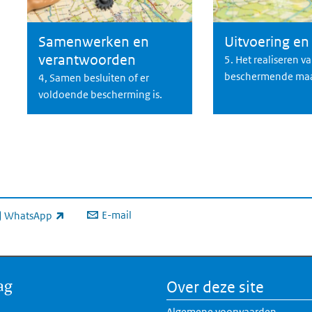
Samenwerken en
Uitvoering en
Samenwerken en verantwoorden
Uitvoering en toezi
verantwoorden
5. Het realiseren v
beschermende maa
4, Samen besluiten of er
voldoende bescherming is.
E-mail
WhatsApp
xterne link)
ag
Over deze site
Algemene voorwaarden