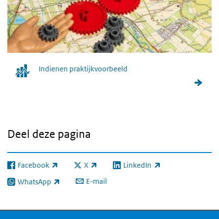
Indienen praktijkvoorbeeld
Deel deze pagina
Facebook
X
LinkedIn
(externe link)
(externe link)
(externe link)
E-mail
WhatsApp
(externe link)