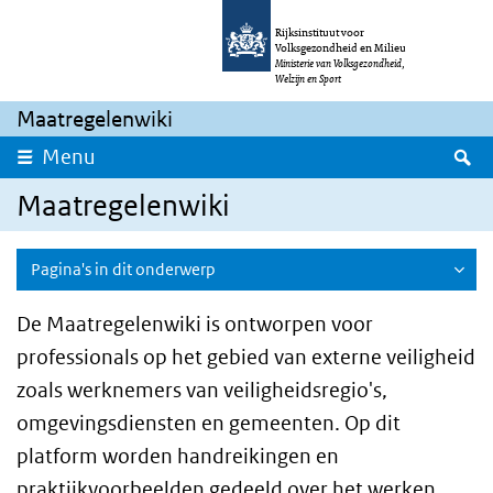
Overslaan en naar de inhoud gaan
Direct naar de hoofdnavigatie
Rijksinstituut voor
Volksgezondheid en Milieu
Ministerie van Volksgezondheid,
Welzijn en Sport
Maatregelenwiki
Z
Menu
Maatregelenwiki
Pagina's in dit onderwerp
De Maatregelenwiki is ontworpen voor
professionals op het gebied van externe veiligheid
zoals werknemers van veiligheidsregio's,
omgevingsdiensten en gemeenten. Op dit
platform worden handreikingen en
praktijkvoorbeelden gedeeld over het werken