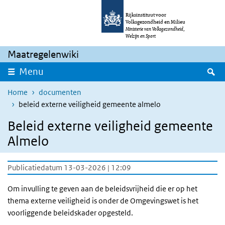
Overslaan en naar de inhoud gaan
Direct naar de hoofdnavigatie
Rijksinstituut voor
Volksgezondheid en Milieu
Ministerie van Volksgezondheid,
Welzijn en Sport
Maatregelenwiki
Z
Menu
Home
documenten
beleid externe veiligheid gemeente almelo
Beleid externe veiligheid gemeente
Almelo
Publicatiedatum 13-03-2026 | 12:09
Om invulling te geven aan de beleidsvrijheid die er op het
thema externe veiligheid is onder de Omgevingswet is het
voorliggende beleidskader opgesteld.