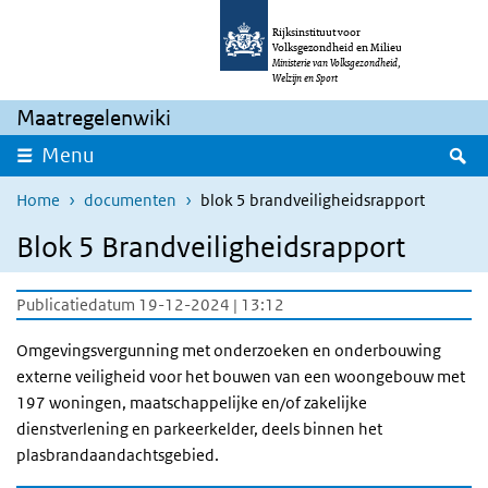
Overslaan en naar de inhoud gaan
Direct naar de hoofdnavigatie
Rijksinstituut voor
Volksgezondheid en Milieu
Ministerie van Volksgezondheid,
Welzijn en Sport
Maatregelenwiki
Z
Menu
Home
documenten
blok 5 brandveiligheidsrapport
Blok 5 Brandveiligheidsrapport
Publicatiedatum 19-12-2024 | 13:12
Omgevingsvergunning met onderzoeken en onderbouwing
externe veiligheid voor het bouwen van een woongebouw met
197 woningen, maatschappelijke en/of zakelijke
dienstverlening en parkeerkelder, deels binnen het
plasbrandaandachtsgebied.