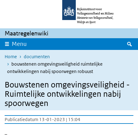
Overslaan en naar de inhoud gaan
Direct naar de hoofdnavigatie
Rijksinstituut voor
Volksgezondheid en Milieu
Ministerie van Volksgezondheid,
Welzijn en Sport
Maatregelenwiki
Z
Menu
Home
documenten
bouwstenen omgevingsveiligheid ruimtelijke
ontwikkelingen nabij spoorwegen robuust
Bouwstenen omgevingsveiligheid -
Ruimtelijke ontwikkelingen nabij
spoorwegen
Publicatiedatum 13-01-2023 | 15:04
_