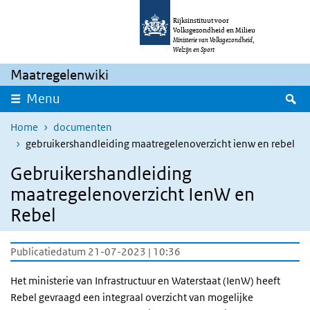
Overslaan en naar de inhoud gaan
Direct naar de hoofdnavigatie
Rijksinstituut voor
Volksgezondheid en Milieu
Ministerie van Volksgezondheid,
Welzijn en Sport
Maatregelenwiki
Z
Menu
Home
documenten
gebruikershandleiding maatregelenoverzicht ienw en rebel
Gebruikershandleiding
maatregelenoverzicht IenW en
Rebel
Publicatiedatum 21-07-2023 | 10:36
Het ministerie van Infrastructuur en Waterstaat (IenW) heeft
Rebel gevraagd een integraal overzicht van mogelijke