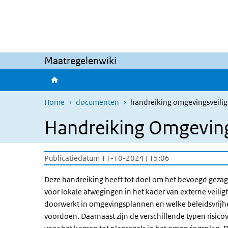
Overslaan en naar de inhoud gaan
Direct naar de hoofdnavigatie
Maatregelenwiki
Home
documenten
handreiking omgevingsveiligh
Handreiking Omgevings
Publicatiedatum 11-10-2024 | 15:06
Deze handreiking heeft tot doel om het bevoegd gezag
voor lokale afwegingen in het kader van externe veili
doorwerkt in omgevingsplannen en welke beleidsvrijheid
voordoen. Daarnaast zijn de verschillende typen risi