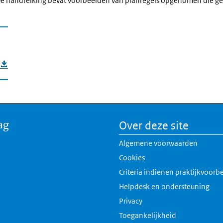
 De handreiking bevat voorbeelden van planregels opgenomen die ge
ag
Over deze site
Algemene voorwaarden
Cookies
Criteria indienen praktijkvoorb
Helpdesk en ondersteuning
Privacy
Toegankelijkheid