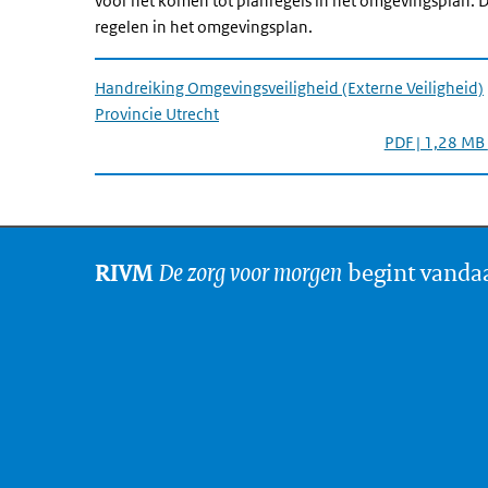
voor het komen tot planregels in het omgevingsplan.
regelen in het omgevingsplan.
Handreiking Omgevingsveiligheid (Externe Veiligheid)
Provincie Utrecht
PDF | 1,28 MB
De zorg voor morgen
begint vanda
RIVM