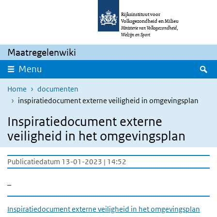
Overslaan en naar de inhoud gaan
Direct naar de hoofdnavigatie
Rijksinstituut voor
Volksgezondheid en Milieu
Ministerie van Volksgezondheid,
Welzijn en Sport
Maatregelenwiki
Z
Menu
Home
documenten
inspiratiedocument externe veiligheid in omgevingsplan
Inspiratiedocument externe
veiligheid in het omgevingsplan
Publicatiedatum 13-01-2023 | 14:52
_
Inspiratiedocument externe veiligheid in het omgevingsplan