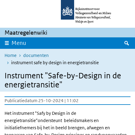
Overslaan en naar de inhoud gaan
Direct naar de hoofdnavigatie
Rijksinstituut voor
Volksgezondheid en Milieu
Ministerie van Volksgezondheid,
Welzijn en Sport
Maatregelenwiki
Z
Menu
Home
documenten
instrument safe by design in energietransitie
Instrument "Safe-by-Design in de
energietransitie"
Publicatiedatum 25-10-2024 | 11:02
Het instrument "Safy by Design in de
energietransitie"ondersteunt beleidsmakers en
initiatiefnemers bij het in beeld brengen, afwegen en
toepassen van Safe-by-Design principes en randvoorwaarden.