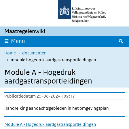
Overslaan en naar de inhoud gaan
Direct naar de hoofdnavigatie
Rijksinstituut voor
Volksgezondheid en Milieu
Ministerie van Volksgezondheid,
Welzijn en Sport
Maatregelenwiki
Z
Menu
Home
documenten
module hogedruk aardgastransportleidingen
Module A - Hogedruk
aardgastransportleidingen
Publicatiedatum 25-06-2024 | 09:17
Handreiking aandachtsgebieden in het omgevingsplan
Module A - Hogedruk aardgastransportleidingen