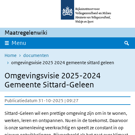
Overslaan en naar de inhoud gaan
Direct naar de hoofdnavigatie
Rijksinstituut voor
Volksgezondheid en Milieu
Ministerie van Volksgezondheid,
Welzijn en Sport
Maatregelenwiki
Z
Menu
Home
documenten
omgevingsvisie 2025 2024 gemeente sittard geleen
Omgevingsvisie 2025-2024
Gemeente Sittard-Geleen
Publicatiedatum 31-10-2025 | 09:27
Sittard-Geleen wil een prettige omgeving zijn om in te wonen,
werken, leren en ontspannen. Nu en in de toekomst. Daarvoor
is onze samenleving veerkrachtig en speelt ze constant in op
nieuwe ontwikkelingen. Bijvoorbeeld als het gaat over klimaat,