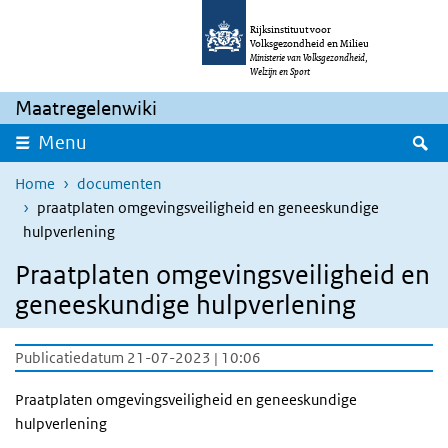
Overslaan en naar de inhoud gaan
Direct naar de hoofdnavigatie
Rijksinstituut voor
Volksgezondheid en Milieu
Ministerie van Volksgezondheid,
Welzijn en Sport
Maatregelenwiki
Z
Menu
Home
documenten
praatplaten omgevingsveiligheid en geneeskundige
hulpverlening
Praatplaten omgevingsveiligheid en
geneeskundige hulpverlening
Publicatiedatum 21-07-2023 | 10:06
Praatplaten omgevingsveiligheid en geneeskundige
hulpverlening