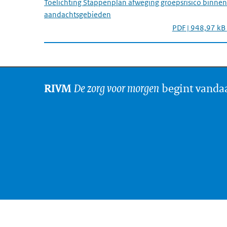
Toelichting Stappenplan afweging groepsrisico binnen
aandachtsgebieden
PDF | 948,97 kB
De zorg voor morgen
begint vanda
RIVM