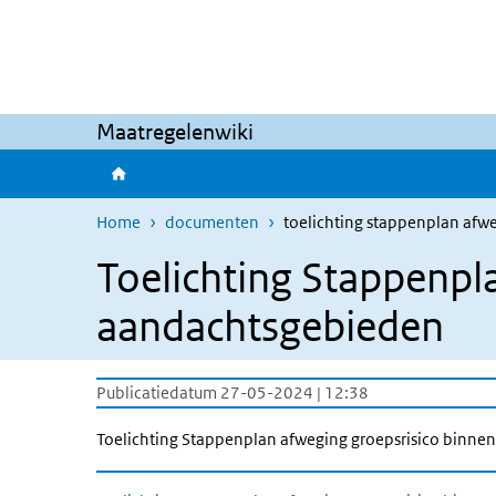
Overslaan en naar de inhoud gaan
Direct naar de hoofdnavigatie
Maatregelenwiki
Home
documenten
toelichting stappenplan afw
Toelichting Stappenpl
aandachtsgebieden
Publicatiedatum 27-05-2024 | 12:38
Toelichting Stappenplan afweging groepsrisico binn