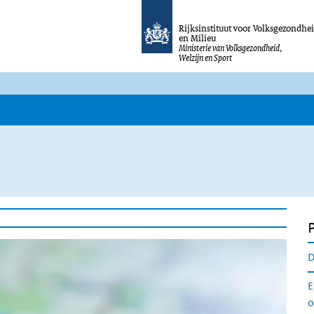
Rijksinstituut voor Volksgezondhe
en Milieu
Ministerie van Volksgezondheid,
Welzijn en Sport
D
E
o