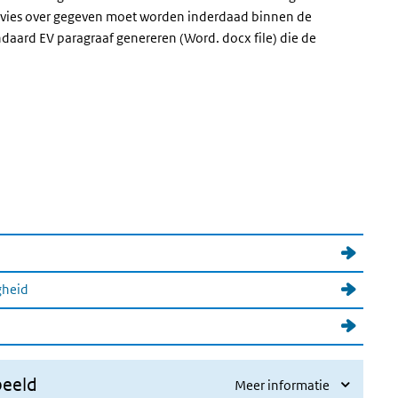
dvies over gegeven moet worden inderdaad binnen de
andaard EV paragraaf genereren (Word. docx file) die de
gheid
beeld
Meer informatie