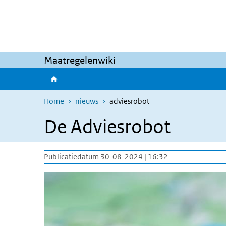
Overslaan en naar de inhoud gaan
Direct naar de hoofdnavigatie
Maatregelenwiki
Home
nieuws
adviesrobot
De Adviesrobot
Publicatiedatum 30-08-2024 | 16:32