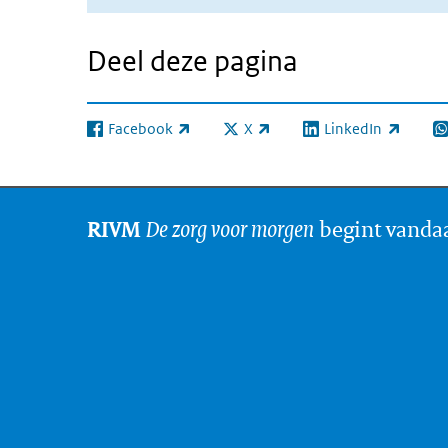
Deel deze pagina
Facebook
X
LinkedIn
(externe link)
(externe link)
(externe link)
(e
De zorg voor morgen
begint vanda
RIVM