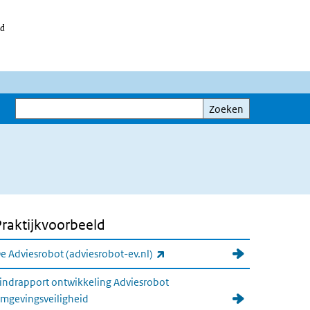
id
Zoeken
Zoeken
Praktijkvoorbeeld
(externe link)
e Adviesrobot (adviesrobot-ev.nl)
indrapport ontwikkeling Adviesrobot
mgevingsveiligheid