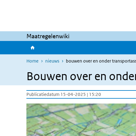
Overslaan en naar de inhoud gaan
Direct naar de hoofdnavigatie
Maatregelenwiki
Home
nieuws
bouwen over en onder transportass
Bouwen over en onder 
Publicatiedatum 15-04-2025 | 15:20