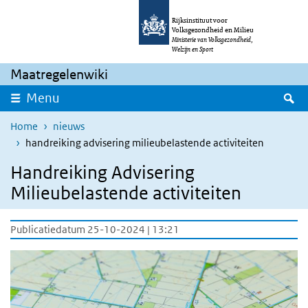
Overslaan en naar de inhoud gaan
Direct naar de hoofdnavigatie
Rijksinstituut voor
Volksgezondheid en Milieu
Ministerie van Volksgezondheid,
Welzijn en Sport
Maatregelenwiki
Z
Menu
Home
nieuws
handreiking advisering milieubelastende activiteiten
Handreiking Advisering
Milieubelastende activiteiten
Publicatiedatum 25-10-2024 | 13:21