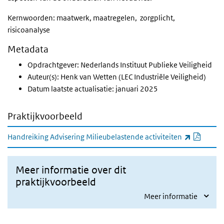
Kernwoorden: maatwerk, maatregelen, zorgplicht,
risicoanalyse
Metadata
Opdrachtgever: Nederlands Instituut Publieke Veiligheid
Auteur(s): Henk van Wetten (LEC Industriële Veiligheid)
Datum laatste actualisatie: januari 2025
Praktijkvoorbeeld
PDF d
(extern
Handreiking Advisering Milieubelastende activiteiten
Meer informatie over dit
praktijkvoorbeeld
Meer informatie