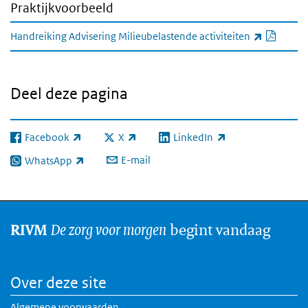
Praktijkvoorbeeld
PDF d
(extern
Handreiking Advisering Milieubelastende activiteiten
Deel deze pagina
Facebook
X
LinkedIn
(externe link)
(externe link)
(externe link)
E-mail
WhatsApp
(externe link)
De zorg voor morgen
begint vandaag
RIVM
Over deze site
Algemene voorwaarden