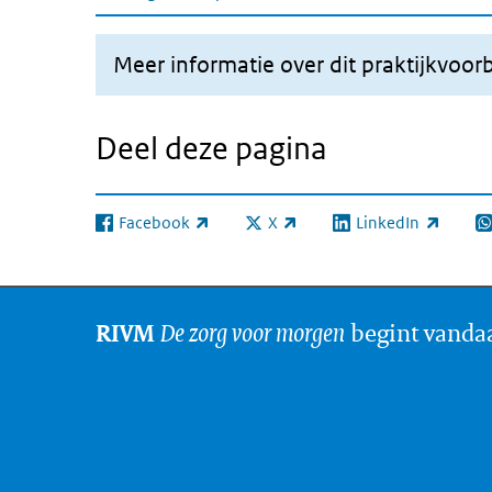
Meer informatie over dit praktijkvoor
Deel deze pagina
Facebook
X
LinkedIn
(externe link)
(externe link)
(externe link)
(e
De zorg voor morgen
begint vanda
RIVM