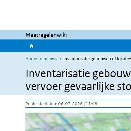
Overslaan en naar de inhoud gaan
Direct naar de hoofdnavigatie
Maatregelenwiki
Home
nieuws
inventarisatie gebouwen of locaties
Inventarisatie gebouwe
vervoer gevaarlijke st
Publicatiedatum 06-07-2026 | 11:48