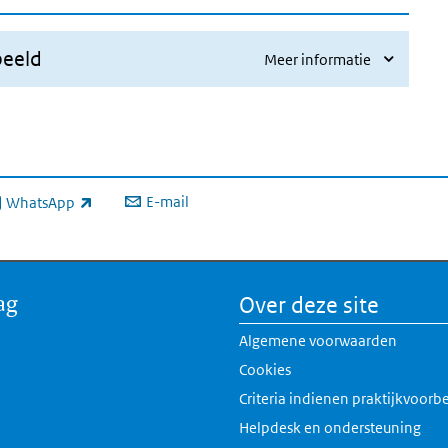
beeld
Meer informatie
E-mail
WhatsApp
xterne link)
ag
Over deze site
Algemene voorwaarden
Cookies
Criteria indienen praktijkvoorb
Helpdesk en ondersteuning