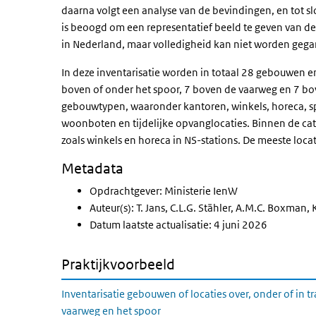
daarna volgt een analyse van de bevindingen, en tot sl
is beoogd om een representatief beeld te geven van 
in Nederland, maar volledigheid kan niet worden geg
In deze inventarisatie worden in totaal 28 gebouwen en
boven of onder het spoor, 7 boven de vaarweg en 7 bo
gebouwtypen, waaronder kantoren, winkels, horeca, s
woonboten en tijdelijke opvanglocaties. Binnen de cat
zoals winkels en horeca in NS-stations. De meeste locat
Metadata
Opdrachtgever: Ministerie IenW
Auteur(s): T. Jans, C.L.G. Stähler, A.M.C. Boxman
Datum laatste actualisatie: 4 juni 2026
Praktijkvoorbeeld
Inventarisatie gebouwen of locaties over, onder of in t
vaarweg en het spoor