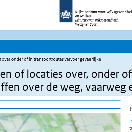
Rijksinstituut voor Volksgezondhe
en Milieu
Ministerie van Volksgezondheid,
Welzijn en Sport
 over onder of in transportroutes vervoer gevaarlijke
n of locaties over, onder of
offen over de weg, vaarweg 
I
t