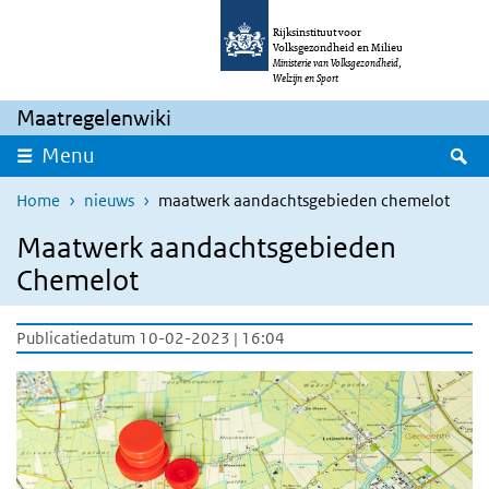
Overslaan en naar de inhoud gaan
Direct naar de hoofdnavigatie
Rijksinstituut voor
Volksgezondheid en Milieu
Ministerie van Volksgezondheid,
Welzijn en Sport
Maatregelenwiki
Z
Menu
Home
nieuws
maatwerk aandachtsgebieden chemelot
Maatwerk aandachtsgebieden
Chemelot
Publicatiedatum 10-02-2023 | 16:04