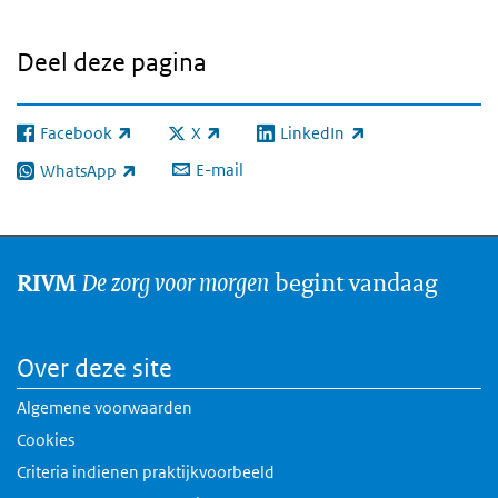
Deel deze pagina
Facebook
X
LinkedIn
(externe link)
(externe link)
(externe link)
E-mail
WhatsApp
(externe link)
De zorg voor morgen
begint vandaag
RIVM
Over deze site
Algemene voorwaarden
Cookies
Criteria indienen praktijkvoorbeeld