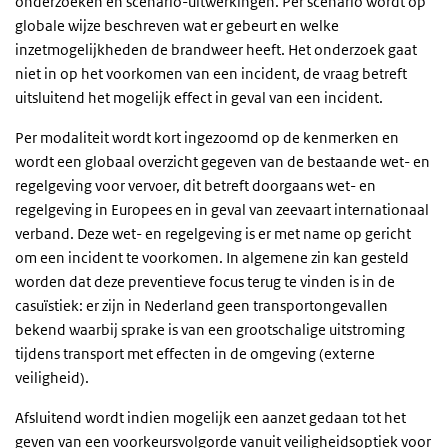
onderzoeken en scenario-uitwerkingen. Per scenario wordt op
globale wijze beschreven wat er gebeurt en welke
inzetmogelijkheden de brandweer heeft. Het onderzoek gaat
niet in op het voorkomen van een incident, de vraag betreft
uitsluitend het mogelijk effect in geval van een incident.
Per modaliteit wordt kort ingezoomd op de kenmerken en
wordt een globaal overzicht gegeven van de bestaande wet- en
regelgeving voor vervoer, dit betreft doorgaans wet- en
regelgeving in Europees en in geval van zeevaart internationaal
verband. Deze wet- en regelgeving is er met name op gericht
om een incident te voorkomen. In algemene zin kan gesteld
worden dat deze preventieve focus terug te vinden is in de
casuïstiek: er zijn in Nederland geen transportongevallen
bekend waarbij sprake is van een grootschalige uitstroming
tijdens transport met effecten in de omgeving (externe
veiligheid).
Afsluitend wordt indien mogelijk een aanzet gedaan tot het
geven van een voorkeursvolgorde vanuit veiligheidsoptiek voor