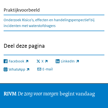
Praktijkvoorbeeld
Onderzoek Risico's, effecten en handelingsperspectief bij
incidenten met waterstofdragers
Deel deze pagina
Facebook
X
LinkedIn
(externe link)
(externe link)
(externe link)
E-mail
WhatsApp
(externe link)
De zorg voor morgen
begint vandaag
RIVM