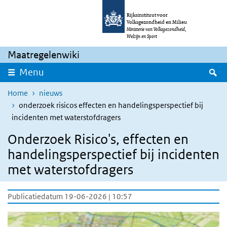
Overslaan en naar de inhoud gaan
Direct naar de hoofdnavigatie
Rijksinstituut voor
Volksgezondheid en Milieu
Ministerie van Volksgezondheid,
Welzijn en Sport
Maatregelenwiki
Z
Menu
Home
nieuws
onderzoek risicos effecten en handelingsperspectief bij
incidenten met waterstofdragers
Onderzoek Risico's, effecten en
handelingsperspectief bij incidenten
met waterstofdragers
Publicatiedatum 19-06-2026 | 10:57