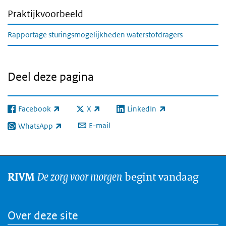
Praktijkvoorbeeld
Rapportage sturingsmogelijkheden waterstofdragers
Deel deze pagina
Facebook
X
LinkedIn
(externe link)
(externe link)
(externe link)
E-mail
WhatsApp
(externe link)
De zorg voor morgen
begint vandaag
RIVM
Over deze site