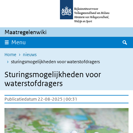
Overslaan en naar de inhoud gaan
Direct naar de hoofdnavigatie
Rijksinstituut voor
Volksgezondheid en Milieu
Ministerie van Volksgezondheid,
Welzijn en Sport
Maatregelenwiki
Z
Menu
Home
nieuws
sturingsmogelijkheden voor waterstofdragers
Sturingsmogelijkheden voor
waterstofdragers
Publicatiedatum 22-08-2025 | 00:31