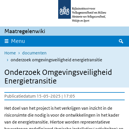
Overslaan en naar de inhoud gaan
Direct naar de hoofdnavigatie
Rijksinstituut voor
Volksgezondheid en Milieu
Ministerie van Volksgezondheid,
Welzijn en Sport
Maatregelenwiki
Z
Menu
Home
documenten
onderzoek omgevingsveiligheid energietransitie
Onderzoek Omgevingsveiligheid
Energietransitie
Publicatiedatum 15-05-2025 | 17:05
Het doel van het project is het verkrijgen van inzicht in de
risicoruimte die nodig is voor de ontwikkelingen in het kader
van de energietransitie. Hiertoe worden representatieve
bouwstenen gedefinieerd (typische installaties/ activiteiten) en