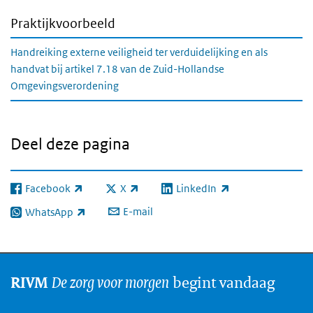
Praktijkvoorbeeld
Handreiking externe veiligheid ter verduidelijking en als
handvat bij artikel 7.18 van de Zuid-Hollandse
Omgevingsverordening
Deel deze pagina
Facebook
X
LinkedIn
(externe link)
(externe link)
(externe link)
E-mail
WhatsApp
(externe link)
De zorg voor morgen
begint vandaag
RIVM