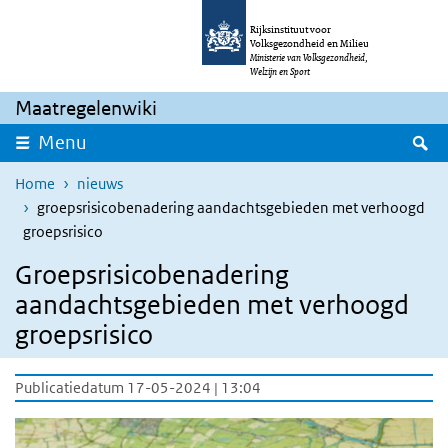
Overslaan en naar de inhoud gaan
Direct naar de hoofdnavigatie
Rijksinstituut voor
Volksgezondheid en Milieu
Ministerie van Volksgezondheid,
Welzijn en Sport
Maatregelenwiki
Z
Menu
Home
nieuws
groepsrisicobenadering aandachtsgebieden met verhoogd
groepsrisico
Groepsrisicobenadering
aandachtsgebieden met verhoogd
groepsrisico
Publicatiedatum 17-05-2024 | 13:04