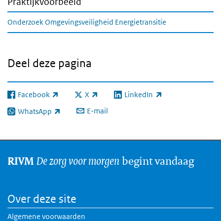
Praktijkvoorbeeld
Onderzoek Omgevingsveiligheid Energietransitie
Deel deze pagina
Facebook
X
LinkedIn
(externe link)
(externe link)
(externe link)
E-mail
WhatsApp
(externe link)
De zorg voor morgen
begint vandaag
RIVM
Over deze site
Algemene voorwaarden