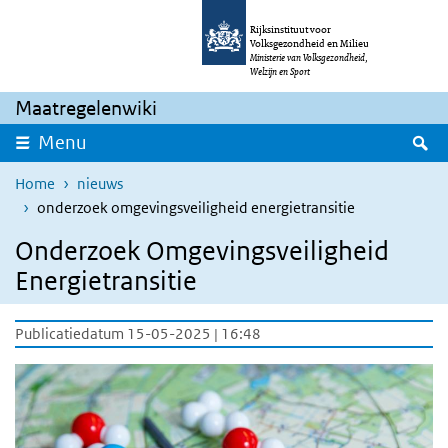
Overslaan en naar de inhoud gaan
Direct naar de hoofdnavigatie
Rijksinstituut voor
Volksgezondheid en Milieu
Ministerie van Volksgezondheid,
Welzijn en Sport
Maatregelenwiki
Z
Menu
Home
nieuws
onderzoek omgevingsveiligheid energietransitie
Onderzoek Omgevingsveiligheid
Energietransitie
Publicatiedatum 15-05-2025 | 16:48