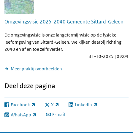
Omgevingsvisie 2025-2040 Gemeente Sittard-Geleen
De omgevingsvisie is onze langetermijnvisie op de fysieke
leefomgeving van Sittard-Geleen. We kijken daarbij richting
2040 en af en toe zelfs verder.
31-10-2025 | 09:04
Meer praktijkvoorbeelden
Deel deze pagina
Facebook
X
LinkedIn
(externe link)
(externe link)
(externe link)
E-mail
WhatsApp
(externe link)