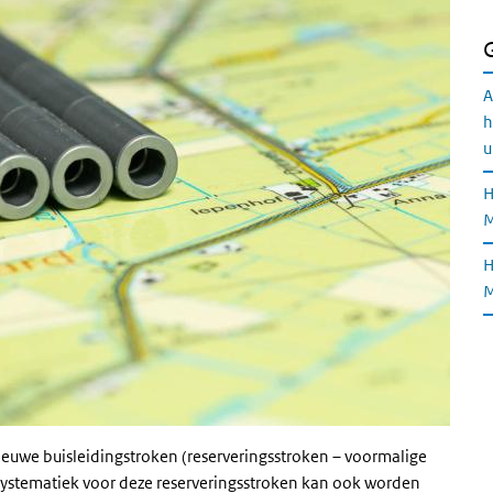
A
h
u
H
M
H
M
euwe buisleidingstroken (reserveringsstroken – voormalige
e systematiek voor deze reserveringsstroken kan ook worden