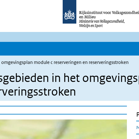
Rijksinstituut voor Volksgezondhe
en Milieu
Ministerie van Volksgezondheid,
Welzijn en Sport
 omgevingsplan module c reserveringen en reserveringsstroken
sgebieden in het omgevings
rveringsstroken
M