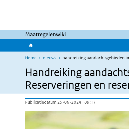
Overslaan en naar de inhoud gaan
Direct naar de hoofdnavigatie
Maatregelenwiki
Home
nieuws
handreiking aandachtsgebieden in
Handreiking aandacht
Reserveringen en rese
Publicatiedatum 25-06-2024 | 09:17