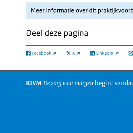
Meer informatie over dit praktijkvoor
Deel deze pagina
Facebook
X
LinkedIn
(externe link)
(externe link)
(externe link)
(e
De zorg voor morgen
begint vanda
RIVM