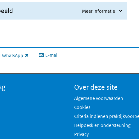
beeld
Meer informatie
E-mail
WhatsApp
xterne link)
ag
Over deze site
Algemene voorwaarden
Cookies
Criteria indienen praktijkvoorb
Helpdesk en ondersteuning
Privacy