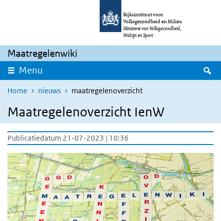
Overslaan en naar de inhoud gaan
Direct naar de hoofdnavigatie
Rijksinstituut voor
Volksgezondheid en Milieu
Ministerie van Volksgezondheid,
Welzijn en Sport
Maatregelenwiki
Z
Menu
Home
nieuws
maatregelenoverzicht
Maatregelenoverzicht IenW
Publicatiedatum 21-07-2023 | 10:36