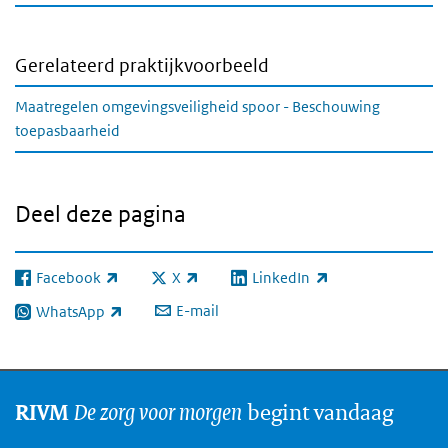
Gerelateerd praktijkvoorbeeld
Maatregelen omgevingsveiligheid spoor - Beschouwing
toepasbaarheid
Deel deze pagina
Facebook
X
LinkedIn
(externe link)
(externe link)
(externe link)
E-mail
WhatsApp
(externe link)
De zorg voor morgen
begint vandaag
RIVM